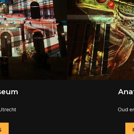
seum
Ana
Utrecht
Oud en
S