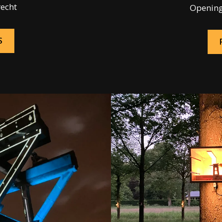
recht
Opening
S