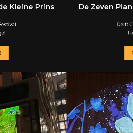
e Kleine Prins
De Zeven Plan
estival
Delft 
gel
Fo
S