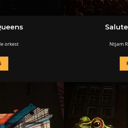
Queens
Salut
e orkest
Ntjam R
S