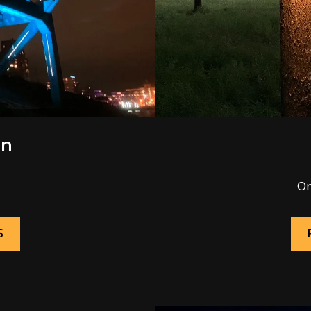
on
Or
S