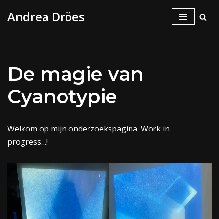
Andrea Dröes
Skip
to
content
De magie van
Cyanotypie
Welkom op mijn onderzoekspagina. Work in
progress…!